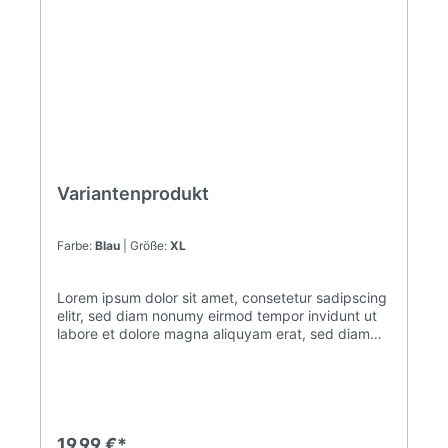
Variantenprodukt
Farbe:
Blau
| Größe:
XL
Lorem ipsum dolor sit amet, consetetur sadipscing
elitr, sed diam nonumy eirmod tempor invidunt ut
labore et dolore magna aliquyam erat, sed diam
voluptua. At vero eos et accusam et justo duo
dolores et ea rebum. Stet clita kasd gubergren, no
sea takimata sanctus est Lorem ipsum dolor sit
amet. Lorem ipsum dolor sit amet, consetetur
sadipscing elitr, sed diam nonumy eirmod tempor
invidunt ut labore et dolore magna aliquyam erat,
19,99 €*