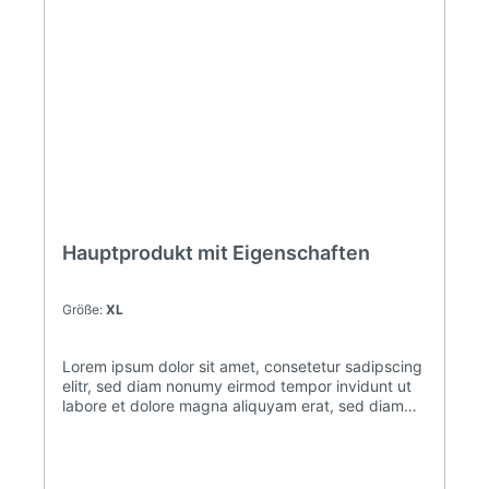
Hauptprodukt mit Eigenschaften
Größe:
XL
Lorem ipsum dolor sit amet, consetetur sadipscing
elitr, sed diam nonumy eirmod tempor invidunt ut
labore et dolore magna aliquyam erat, sed diam
voluptua. At vero eos et accusam et justo duo
dolores et ea rebum. Stet clita kasd gubergren, no
sea takimata sanctus est Lorem ipsum dolor sit
amet. Lorem ipsum dolor sit amet, consetetur